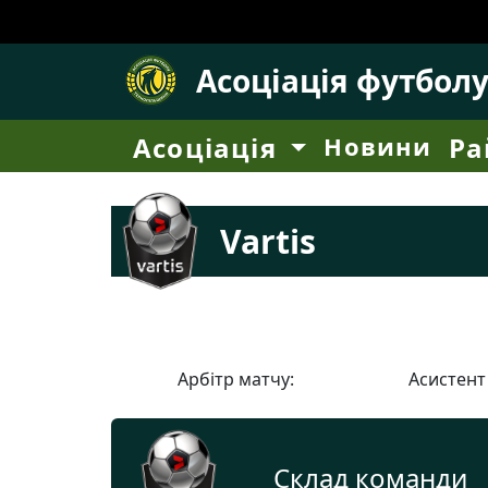
Асоціація футбол
Асоціація
Новини
Ра
Vartis
Арбітр матчу:
Асистент
Склад команди