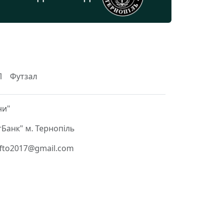
Л
Футзал
ни"
Банк" м. Тернопіль
 ffto2017@gmail.com