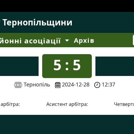
у Тернопільщини
йонні асоціації
Архів
5 : 5
Тернопіль
2024-12-28
12:37
 арбітра:
Асистент арбітра:
Четверти