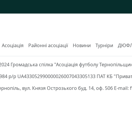
Асоціація
Районні асоціації
Новини
Турніри
ДЮФ
2024 Громадська спілка "Асоціація футболу Тернопільщи
84 р/р UA433052990000026007043305133 ПАТ КБ "Приват
Тернопіль, вул. Князя Острозького буд. 14, оф. 506 E-mail: