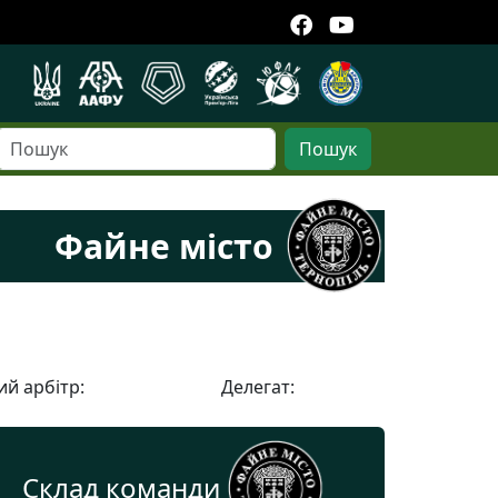
Пошук
Файне місто
й арбітр:
Делегат:
Склад команди