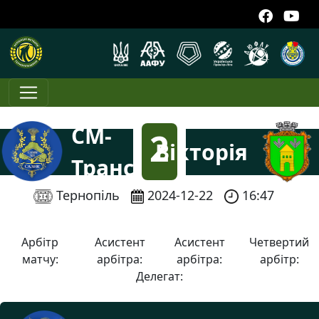
СМ-
2
Вікторія
Транс
:
Тернопіль
2024-12-22
16:47
1
Арбітр
Асистент
Асистент
Четвертий
матчу:
арбітра:
арбітра:
арбітр:
Делегат: