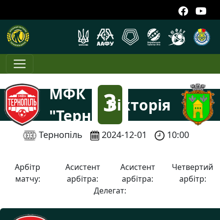
МФК
3
Вікторія
"Тернопіль"
:
Тернопіль
2024-12-01
10:00
3
Арбітр
Асистент
Асистент
Четвертий
матчу:
арбітра:
арбітра:
арбітр:
Делегат: