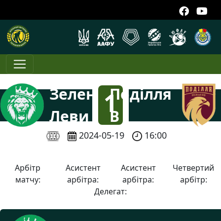
Зелені
Поділля
1
Леви
В
:
2024-05-19
16:00
4
Арбітр
Асистент
Асистент
Четвертий
матчу:
арбітра:
арбітра:
арбітр:
Делегат: