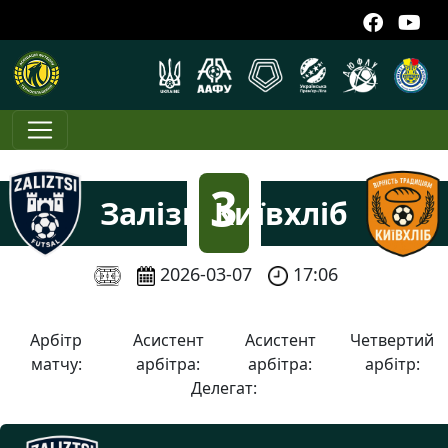
3
Залізці
Київхліб
:
2026-03-07
17:06
3
Арбітр
Асистент
Асистент
Четвертий
матчу:
арбітра:
арбітра:
арбітр:
Делегат: