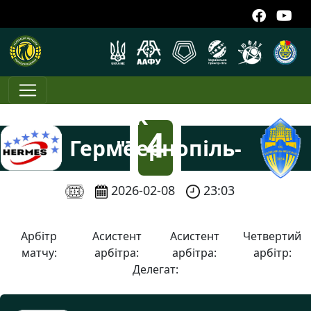
ФК
4
Гермес-7
"Тернопіль-
Ветеран"
:
2026-02-08
23:03
3
Арбітр
Асистент
Асистент
Четвертий
матчу:
арбітра:
арбітра:
арбітр:
Делегат: