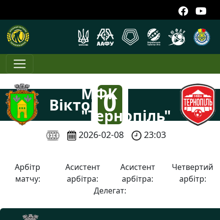
МФК
0
Вікторія
"Тернопіль"
:
2026-02-08
23:03
7
Арбітр
Асистент
Асистент
Четвертий
матчу:
арбітра:
арбітра:
арбітр:
Делегат: