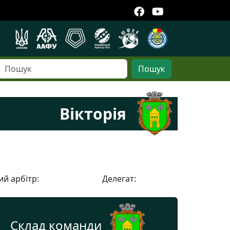
Пошук
Вікторія
й арбітр:
Делегат:
Склад команди