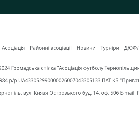
Асоціація
Районні асоціації
Новини
Турніри
ДЮФ
2024 Громадська спілка "Асоціація футболу Тернопільщи
84 р/р UA433052990000026007043305133 ПАТ КБ "Приват
Тернопіль, вул. Князя Острозького буд. 14, оф. 506 E-mail: