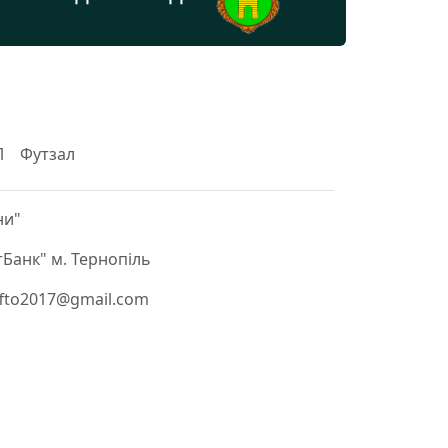
Л
Футзал
ни"
Банк" м. Тернопіль
 ffto2017@gmail.com