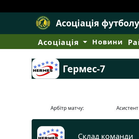
Асоціація футбол
Асоціація
Новини
Ра
Гермес-7
Арбітр матчу:
Асистент
Склад команди