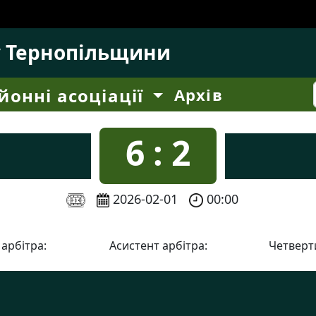
у Тернопільщини
йонні асоціації
Архів
6 : 2
2026-02-01
00:00
 арбітра:
Асистент арбітра:
Четверти