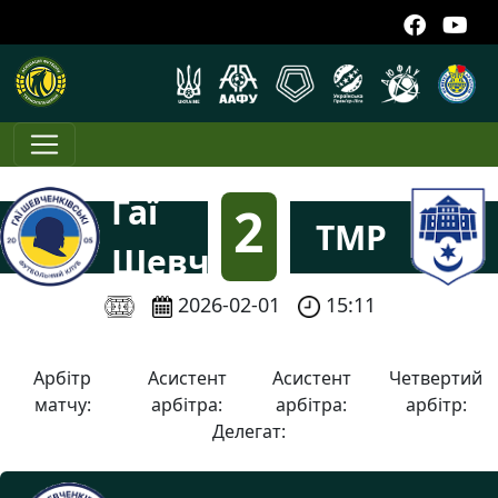
Гаї
2
ТМР
Шевченківські
:
2026-02-01
15:11
6
Арбітр
Асистент
Асистент
Четвертий
матчу:
арбітра:
арбітра:
арбітр:
Делегат: