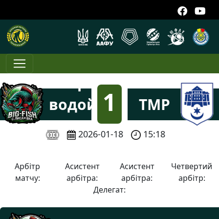
Спортивна
1
водойма
ТМР
Big-Fish
:
2026-01-18
15:18
3
Арбітр
Асистент
Асистент
Четвертий
матчу:
арбітра:
арбітра:
арбітр:
Делегат: