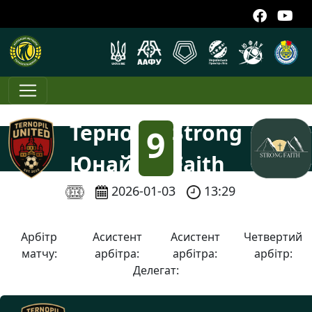
Тернопіль
Strong
9
Юнайтед
Faith
:
2026-01-03
13:29
4
Арбітр
Асистент
Асистент
Четвертий
матчу:
арбітра:
арбітра:
арбітр:
Делегат: