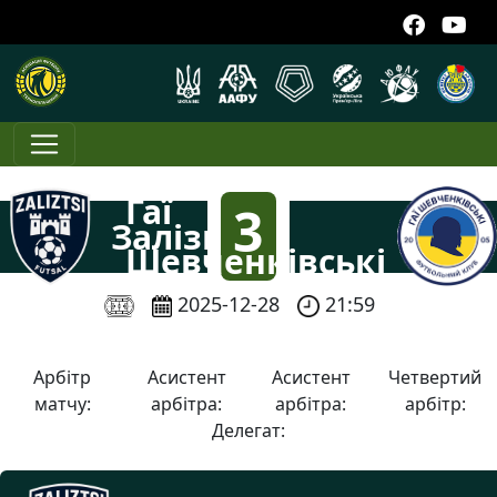
Гаї
3
Залізці
Шевченківські
:
2025-12-28
21:59
1
Арбітр
Асистент
Асистент
Четвертий
матчу:
арбітра:
арбітра:
арбітр:
Делегат: