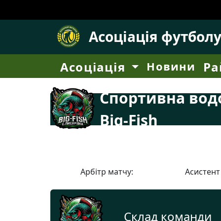
Асоціація футбол
Асоціація
Новини
Ра
Спортивна во
Big-Fish
Арбітр матчу:
Асистент
Склад команди