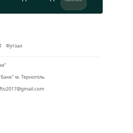
Л
Футзал
ни"
Банк" м. Тернопіль
 ffto2017@gmail.com