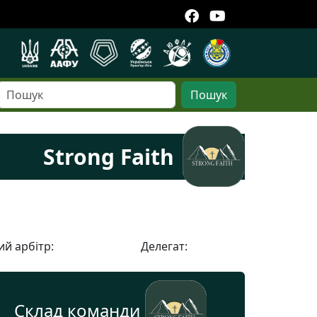
Пошук
Strong Faith
й арбітр:
Делегат:
Склад команди