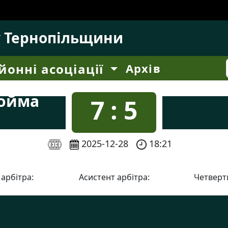
у Тернопільщини
йонні асоціації
Архів
дойма
7 : 5
2025-12-28
18:21
 арбітра:
Асистент арбітра:
Четверти