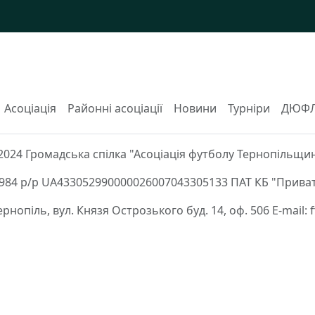
Асоціація
Районні асоціації
Новини
Турніри
ДЮФ
2024 Громадська спілка "Асоціація футболу Тернопільщи
84 р/р UA433052990000026007043305133 ПАТ КБ "Приват
Тернопіль, вул. Князя Острозького буд. 14, оф. 506 E-mail: