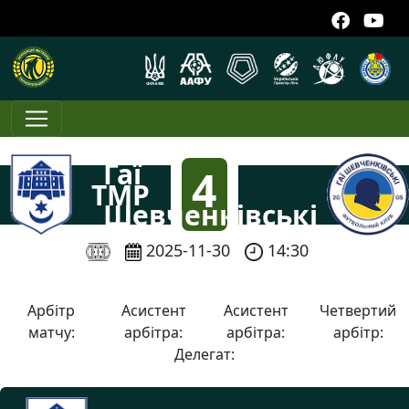
Гаї
4
ТМР
Шевченківські
:
2025-11-30
14:30
2
Арбітр
Асистент
Асистент
Четвертий
матчу:
арбітра:
арбітра:
арбітр:
Делегат: