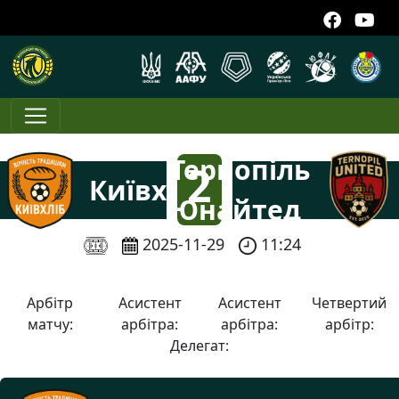
Тернопіль
2
Київхліб
Юнайтед
:
2025-11-29
11:24
9
Арбітр
Асистент
Асистент
Четвертий
матчу:
арбітра:
арбітра:
арбітр:
Делегат: