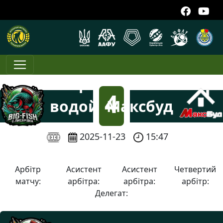
Спортивна
4
водойма
Максбуд
Big-Fish
:
2025-11-23
15:47
6
Арбітр
Асистент
Асистент
Четвертий
матчу:
арбітра:
арбітра:
арбітр:
Делегат: