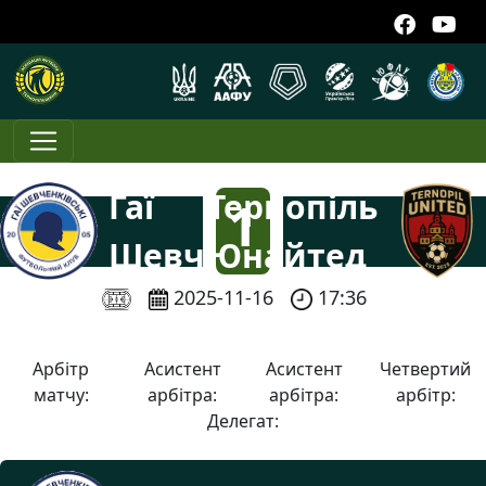
Гаї
Тернопіль
1
Шевченківські
Юнайтед
:
2025-11-16
17:36
2
Арбітр
Асистент
Асистент
Четвертий
матчу:
арбітра:
арбітра:
арбітр:
Делегат: