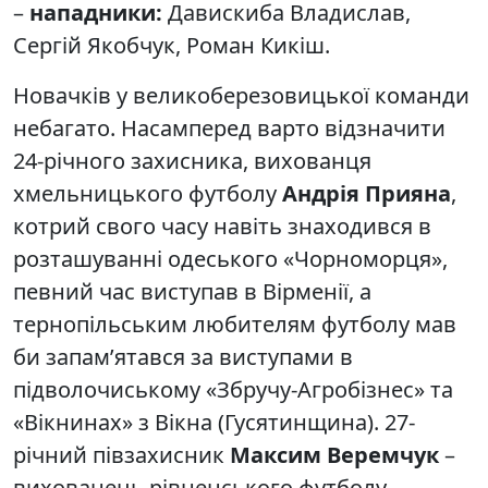
–
нападники:
Давискиба Владислав,
Сергій Якобчук, Роман Кикіш.
Новачків у великоберезовицької команди
небагато. Насамперед варто відзначити
24-річного захисника, вихованця
хмельницького футболу
Андрія Прияна
,
котрий свого часу навіть знаходився в
розташуванні одеського «Чорноморця»,
певний час виступав в Вірменії, а
тернопільським любителям футболу мав
би запам’ятався за виступами в
підволочиському «Збручу-Агробізнес» та
«Вікнинах» з Вікна (Гусятинщина). 27-
річний півзахисник
Максим Веремчук
–
вихованець рівненського футболу,