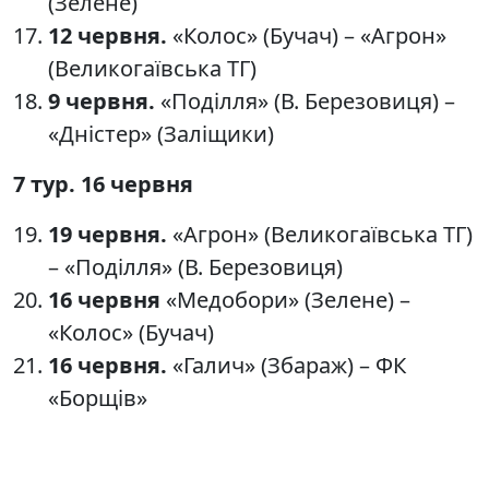
(Зелене)
12 червня.
«Колос» (Бучач) – «Агрон»
(Великогаївська ТГ)
9 червня.
«Поділля» (В. Березовиця) –
«Дністер» (Заліщики)
7 тур. 16 червня
19 червня.
«Агрон» (Великогаївська ТГ)
– «Поділля» (В. Березовиця)
16 червня
«Медобори» (Зелене) –
«Колос» (Бучач)
16 червня.
«Галич» (Збараж) – ФК
«Борщів»