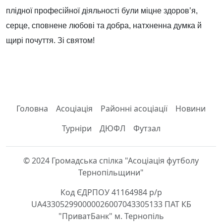
плідної професійної діяльності були міцне здоров’я,
серце, сповнене любові та добра, натхненна думка й
щирі почуття. Зі святом!
Головна
Асоціація
Районні асоціації
Новини
Турніри
ДЮФЛ
Футзал
© 2024 Громадська спілка "Асоціація футболу
Тернопільщини"
Код ЄДРПОУ 41164984 р/р
UA433052990000026007043305133 ПАТ КБ
"ПриватБанк" м. Тернопіль