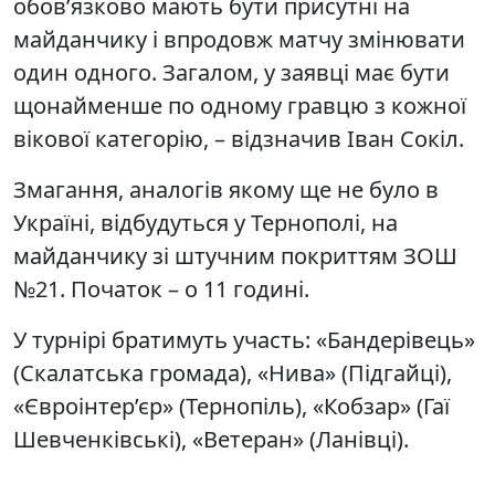
обов’язково мають бути присутні на
майданчику і впродовж матчу змінювати
один одного. Загалом, у заявці має бути
щонайменше по одному гравцю з кожної
вікової категорію, – відзначив Іван Сокіл.
Змагання, аналогів якому ще не було в
Україні, відбудуться у Тернополі, на
майданчику зі штучним покриттям ЗОШ
№21. Початок – о 11 годині.
У турнірі братимуть участь: «Бандерівець»
(Скалатська громада), «Нива» (Підгайці),
«Євроінтер’єр» (Тернопіль), «Кобзар» (Гаї
Шевченківські), «Ветеран» (Ланівці).