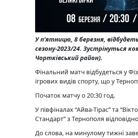
У п’ятницю, 8 березня, відбудет
сезону-2023/24. Зустрінуться ком
Чортківський район).
Фінальний матч відбудеться у Фі
ігрових видів спорту, що у Терноп
Початок матчу о 20:30 год.
У півфіналах “Айва-Тірас” та “Вік
Стандарт” з Тернополя відповідно
До слова, на минулому тижні заве