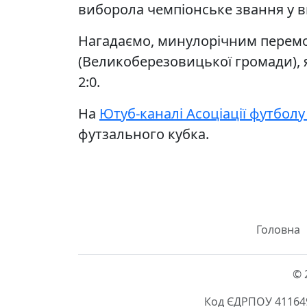
виборола чемпіонське звання у вищ
Нагадаємо, минулорічним перемож
(Великоберезовицької громади), 
2:0.
На
Ютуб-каналі Асоціації футбол
футзального кубка.
Головна
© 
Код ЄДРПОУ 411649