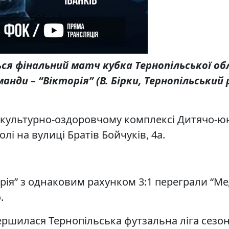
ься фінальний матч кубка Тернопільської об
анди – “Вікторія” (В. Бірки, Тернопільський р
зкультурно-оздоровчому комплексі Дитячо-ю
олі на вулиці Братів Бойчуків, 4а.
торія” з однаковим рахунком 3:1 переграли “М
.
ршилася Тернопільська футзальна ліга сезону