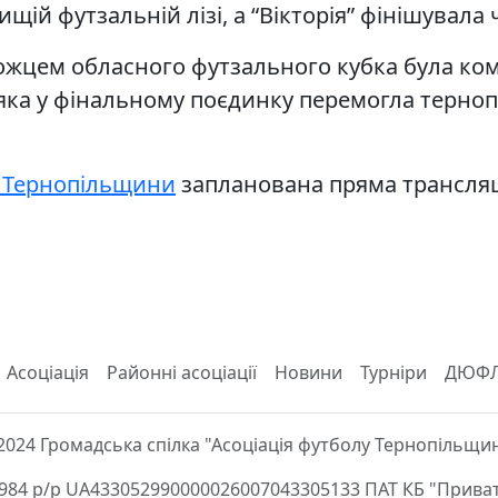
ій футзальній лізі, а “Вікторія” фінішувала ч
цем обласного футзального кубка була кома
яка у фінальному поєдинку перемогла терноп
у Тернопільщини
запланована пряма трансляц
Асоціація
Районні асоціації
Новини
Турніри
ДЮФ
2024 Громадська спілка "Асоціація футболу Тернопільщи
84 р/р UA433052990000026007043305133 ПАТ КБ "Приват