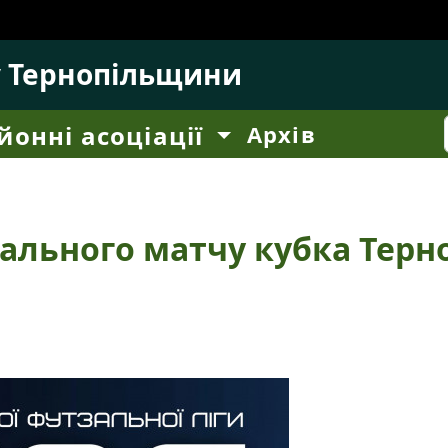
у Тернопільщини
йонні асоціації
Архів
нального матчу кубка Тер