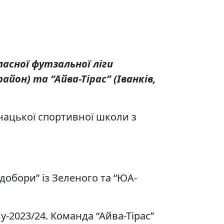
ласної футзальної ліги
айон) та “Айва-Тірас” (Іванків,
нацької спортивної школи з
едобори” із Зеленого та “ЮА-
-2023/24. Команда “Айва-Тірас”