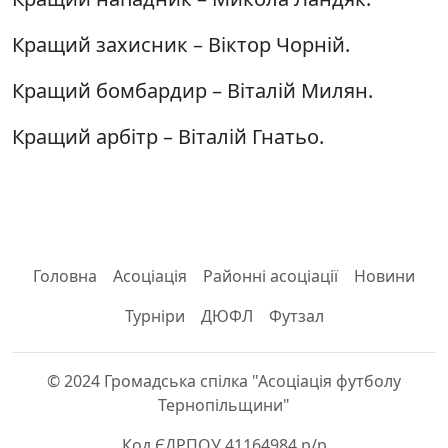
Кращий захисник – Віктор Чорній.
Кращий бомбардир – Віталій Милян.
Кращий арбітр – Віталій Гнатьо.
Головна
Асоціація
Районні асоціації
Новини
Турніри
ДЮФЛ
Футзал
© 2024 Громадська спілка "Асоціація футболу
Тернопільщини"
Код ЄДРПОУ 41164984 р/р