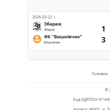
2026-03-22 |
Збараж
1
Збараж
ФК "Вишнівчик"
3
Вишнівчик
Головна
© 
Код ЄДРПОУ 411649
Адреса: 46001, м. 