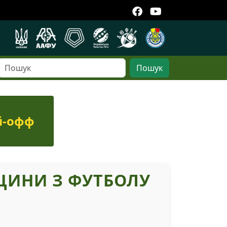
Пошук
й-офф
ЩИНИ З ФУТБОЛУ