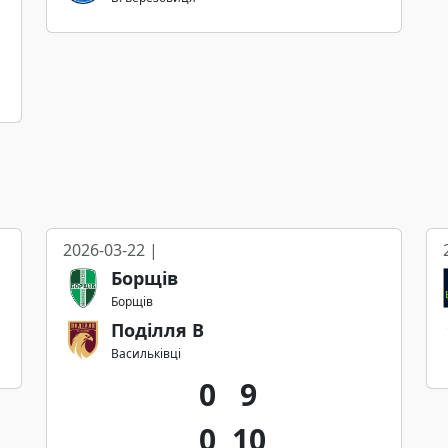
2026-03-22 |
Борщів
Борщів
Поділля В
Васильківці
0
9
0
10