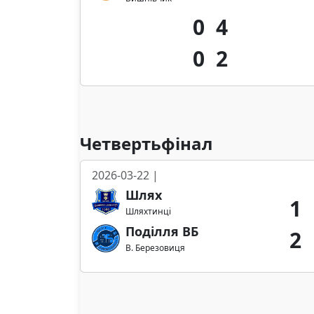
0
4
0
2
Четвертьфінал
2026-03-22 |
Шлях
1
Шляхтинці
Поділля ВБ
2
В. Березовиця