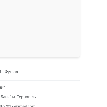
Л
Футзал
ни"
Банк" м. Тернопіль
 ffto2017@gmail.com