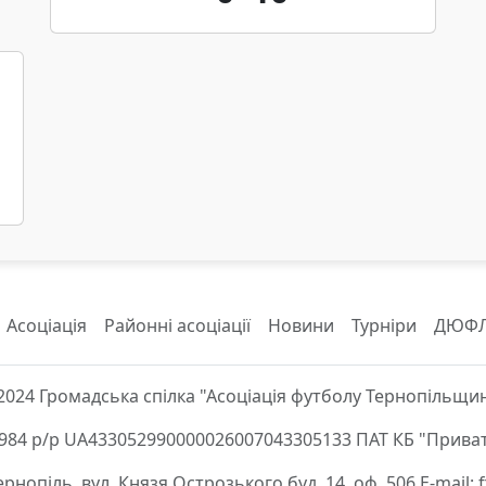
Асоціація
Районні асоціації
Новини
Турніри
ДЮФ
2024 Громадська спілка "Асоціація футболу Тернопільщи
84 р/р UA433052990000026007043305133 ПАТ КБ "Приват
Тернопіль, вул. Князя Острозького буд. 14, оф. 506 E-mail: