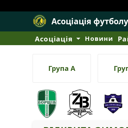
Асоціація футбол
Асоціація
Новини
Ра
Група А
Гру