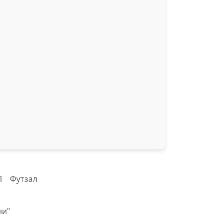
Л
Футзал
ни"