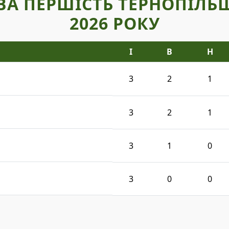
ВА ПЕРШІСТЬ ТЕРНОПІЛЬ
2026 РОКУ
І
В
Н
3
2
1
3
2
1
3
1
0
3
0
0