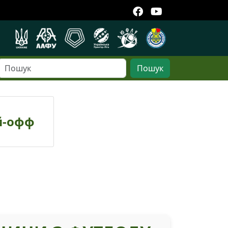
Пошук
й-офф