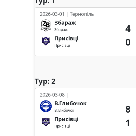
Тур: 1
2026-03-01 | Тернопіль
Збараж
4
Збараж
Присівці
0
Присівці
Тур: 2
2026-03-08 |
В.Глибочок
8
В.Глибочок
Присівці
1
Присівці