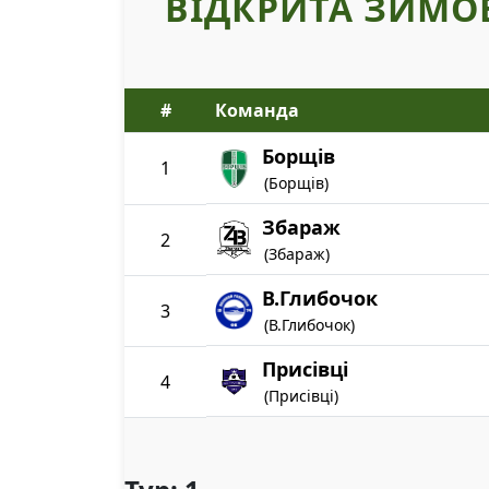
ВІДКРИТА ЗИМО
#
Команда
Борщів
1
(Борщів)
Збараж
2
(Збараж)
В.Глибочок
3
(В.Глибочок)
Присівці
4
(Присівці)