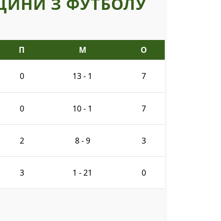
ЩИНИ З ФУТБОЛУ
П
М
О
0
13 - 1
7
0
10 - 1
7
2
8 - 9
3
3
1 - 21
0