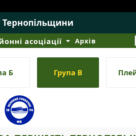
у Тернопільщини
йонні асоціації
Архів
па Б
Група В
Пле