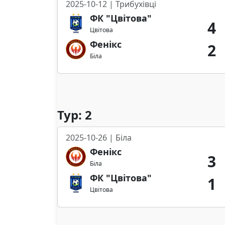
2025-10-12 | Трибухівці
ФК "Цвітова"
4
Цвітова
Фенікс
2
Біла
Тур: 2
2025-10-26 | Біла
Фенікс
3
Біла
ФК "Цвітова"
1
Цвітова