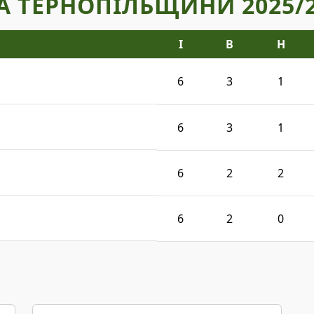
А ТЕРНОПІЛЬЩИНИ 2025/
І
В
Н
6
3
1
6
3
1
6
2
2
6
2
0