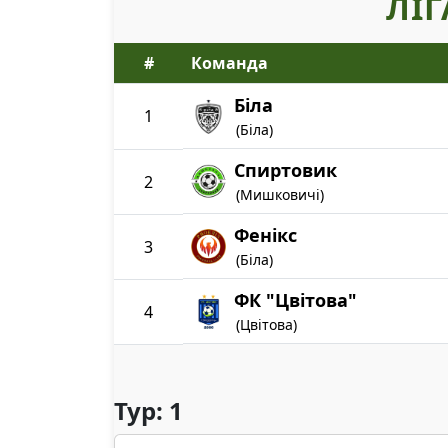
ЛІГ
#
Команда
Біла
1
(Біла)
Спиртовик
2
(Мишковичі)
Фенікс
3
(Біла)
ФК "Цвітова"
4
(Цвітова)
Тур: 1