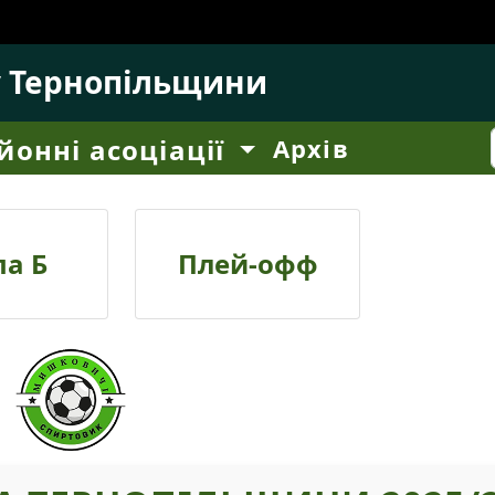
у Тернопільщини
йонні асоціації
Архів
па Б
Плей-офф