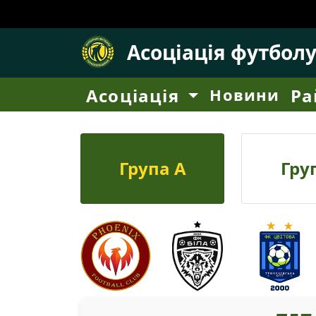
Асоціація футбол
Асоціація
Новини
Ра
Група А
Гру