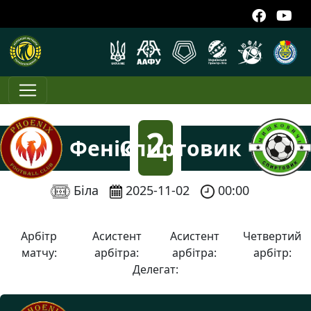
2
Фенікс
Спиртовик
:
Біла
2025-11-02
00:00
2
Арбітр
Асистент
Асистент
Четвертий
матчу:
арбітра:
арбітра:
арбітр:
Делегат: