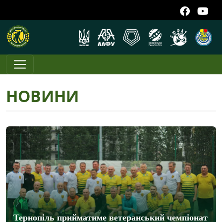
НОВИНИ
Тернопіль прийматиме ветеранський чемпіонат