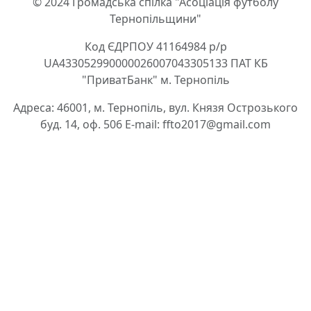
© 2024 Громадська спілка "Асоціація футболу
Тернопільщини"
Код ЄДРПОУ 41164984 р/р
UA433052990000026007043305133 ПАТ КБ
"ПриватБанк" м. Тернопіль
Адреса: 46001, м. Тернопіль, вул. Князя Острозького
буд. 14, оф. 506 E-mail: ffto2017@gmail.com