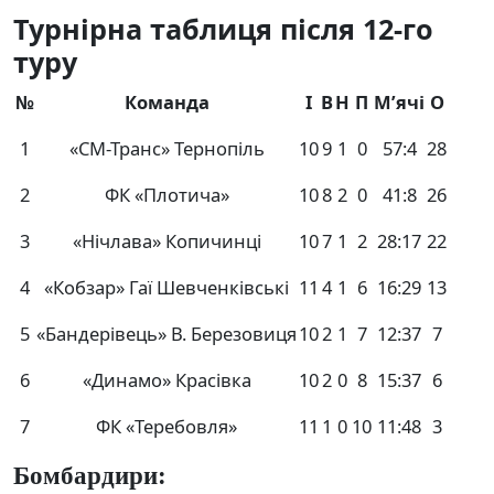
Турнірна таблиця після 12-го
туру
№
Команда
І
В
Н
П
М’ячі
О
1
«СМ-Транс» Тернопіль
10
9
1
0
57:4
28
2
ФК «Плотича»
10
8
2
0
41:8
26
3
«Нічлава» Копичинці
10
7
1
2
28:17
22
4
«Кобзар» Гаї Шевченківські
11
4
1
6
16:29
13
5
«Бандерівець» В. Березовиця
10
2
1
7
12:37
7
6
«Динамо» Красівка
10
2
0
8
15:37
6
7
ФК «Теребовля»
11
1
0
10
11:48
3
Бомбардири: