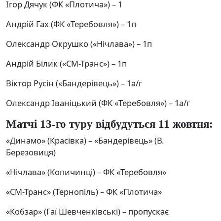
Ігор Дячук (ФК «Плотича») – 1
Андрій Гах (ФК «Теребовля») – 1п
Олександр Окрушко («Нічлава») – 1п
Андрій Білик («СМ-Транс») – 1п
Віктор Русін («Бандерівець») – 1а/г
Олександр Іваніцький (ФК «Теребовля») – 1а/г
Матчі 13-го туру відбудуться 11 жовтня:
«Динамо» (Красівка) – «Бандерівець» (В.
Березовиця)
«Нічлава» (Копичинці) – ФК «Теребовля»
«СМ-Транс» (Тернопіль) – ФК «Плотича»
«Кобзар» (Гаї Шевченківські) – пропускає