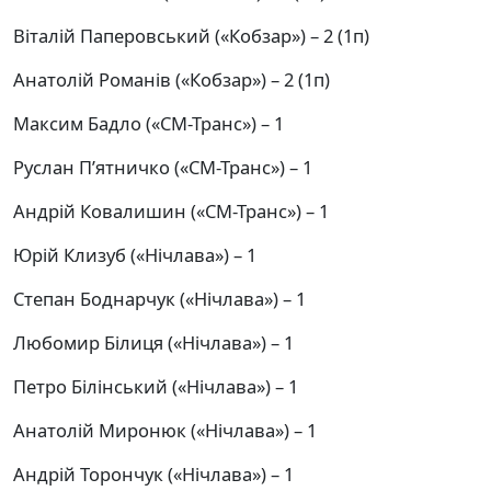
Віталій Паперовський («Кобзар») – 2 (1п)
Анатолій Романів («Кобзар») – 2 (1п)
Максим Бадло («СМ-Транс») – 1
Руслан П’ятничко («СМ-Транс») – 1
Андрій Ковалишин («СМ-Транс») – 1
Юрій Клизуб («Нічлава») – 1
Степан Боднарчук («Нічлава») – 1
Любомир Білиця («Нічлава») – 1
Петро Білінський («Нічлава») – 1
Анатолій Миронюк («Нічлава») – 1
Андрій Торончук («Нічлава») – 1