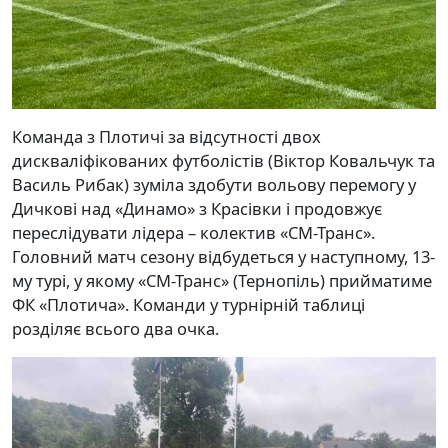
Команда з Плотичі за відсутності двох
дискваліфікованих футболістів (Віктор Ковальчук та
Василь Рибак) зуміла здобути вольову перемогу у
Дичкові над «Динамо» з Красівки і продовжує
переслідувати лідера – колектив «СМ-Транс».
Головний матч сезону відбудеться у наступному, 13-
му турі, у якому «СМ-Транс» (Тернопіль) прийматиме
ФК «Плотича». Команди у турнірній таблиці
розділяє всього два очка.