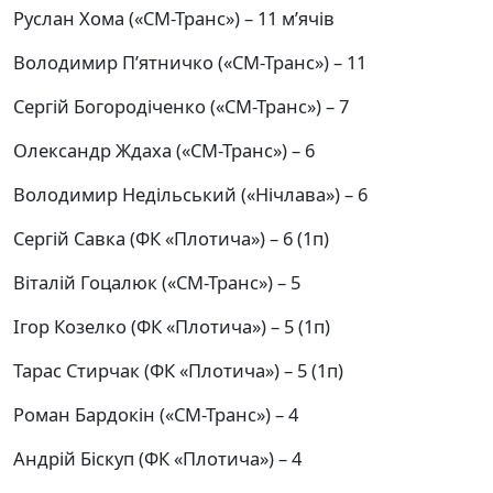
Руслан Хома («СМ-Транс») – 11 м’ячів
Володимир П’ятничко («СМ-Транс») – 11
Сергій Богородіченко («СМ-Транс») – 7
Олександр Ждаха («СМ-Транс») – 6
Володимир Недільський («Нічлава») – 6
Сергій Савка (ФК «Плотича») – 6 (1п)
Віталій Гоцалюк («СМ-Транс») – 5
Ігор Козелко (ФК «Плотича») – 5 (1п)
Тарас Стирчак (ФК «Плотича») – 5 (1п)
Роман Бардокін («СМ-Транс») – 4
Андрій Біскуп (ФК «Плотича») – 4