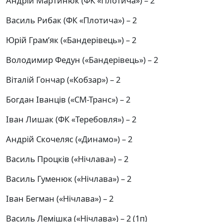
Андрій Мартинюк (ФК «Плотича») – 2
Василь Рибак (ФК «Плотича») – 2
Юрій Грам’як («Бандерівець») – 2
Володимир Федун («Бандерівець») – 2
Віталій Гончар («Кобзар») – 2
Богдан Іванців («СМ-Транс») – 2
Іван Лишак (ФК «Теребовля») – 2
Андрій Скочеляс («Динамо») – 2
Василь Процків («Нічлава») – 2
Василь Гуменюк («Нічлава») – 2
Іван Бегман («Нічлава») – 2
Василь Лемішка («Нічлава») – 2 (1п)