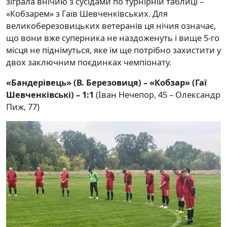
зіграла внічию з сусідами по турнірній таблиці –
«Кобзарем» з Гаїв Шевченківських. Для
великоберезовицьких ветеранів ця нічия означає,
що вони вже суперника не наздоженуть і вище 5-го
місця не піднімуться, яке їм ще потрібно захистити у
двох заключним поєдинках чемпіонату.
«Бандерівець» (В. Березовиця) – «Кобзар» (Гаї
Шевченківські) – 1:1
(Іван Нечепор, 45 – Олександр
Пиж, 77)