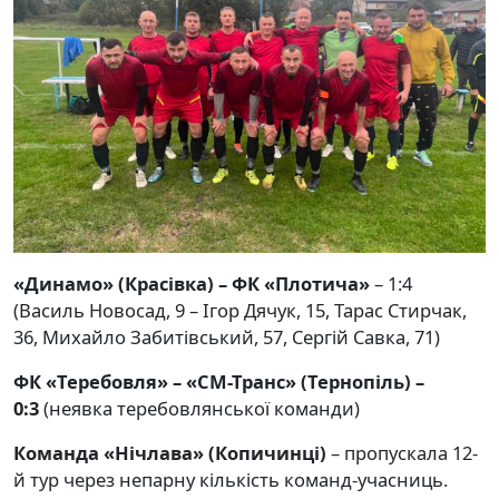
«Динамо» (Красівка) – ФК «Плотича»
– 1:4
(Василь Новосад, 9 – Ігор Дячук, 15, Тарас Стирчак,
36, Михайло Забитівський, 57, Сергій Савка, 71)
ФК «Теребовля» – «СМ-Транс» (Тернопіль) –
0:3
(неявка теребовлянської команди)
Команда «Нічлава» (Копичинці)
– пропускала 12-
й тур через непарну кількість команд-учасниць.