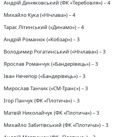
Андрій Диняковський (ФК «Теребовля») – 4
Михайло Кука («Нічлава») – 4
Тарас Літинський («Динамо») – 4
Андрій Романюк («Кобзар») – 3
Володимир Рогатинський («Нічлава») – 3
Ярослав Романчук («Бандерівець») – 3
Іван Нечепор («Бандерівець») – 3
Мирослав Танчик («СМ-Транс») – 3
Ігор Панчук (ФК «Плотича») – 3
Матвій Николайчук (ФК «Плотича») – 3
Михайло Забитівський (ФК «Плотича») – 3