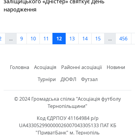
заліщицького «Дністер» святкує День
народження
2
...
9
10
11
12
13
14
15
...
456
Головна
Асоціація
Районні асоціації
Новини
Турніри
ДЮФЛ
Футзал
© 2024 Громадська спілка "Асоціація футболу
Тернопільщини"
Код ЄДРПОУ 41164984 р/р
UA433052990000026007043305133 ПАТ КБ
"ПриватБанк" м. Тернопіль