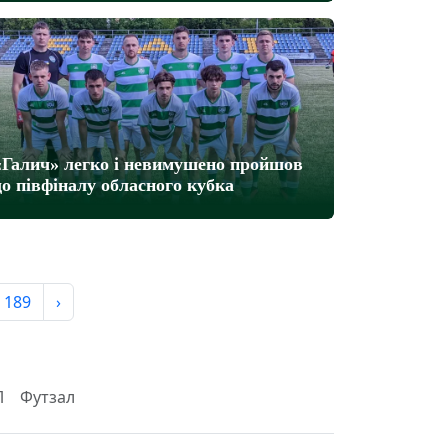
«Галич» легко і невимушено пройшов
до півфіналу обласного кубка
189
›
Л
Футзал