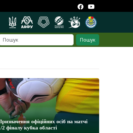
Пошук
Призначення офіційних осіб на матчі
1/2 фіналу кубка області