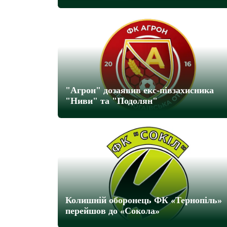
"Агрон" дозаявив екс-півзахисника
"Ниви" та "Подолян"
Колишній оборонець ФК «Тернопіль»
перейшов до «Сокола»