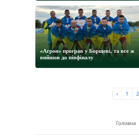
«Агрон» програв у Борщеві, та все ж
вийшов до півфіналу
‹
1
2
Головна