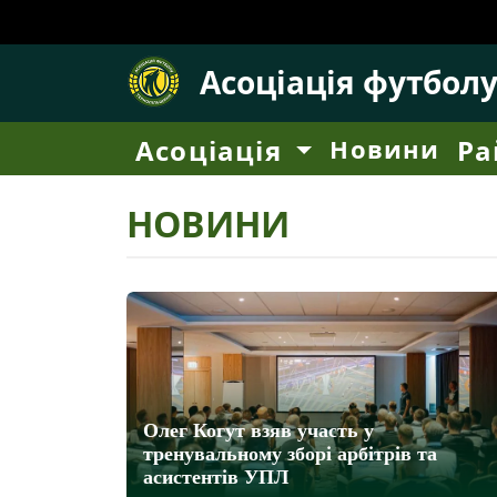
Асоціація футбол
Асоціація
Новини
Ра
НОВИНИ
Олег Когут взяв участь у
тренувальному зборі арбітрів та
асистентів УПЛ