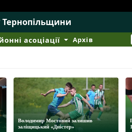
у Тернопільщини
йонні асоціації
Архів
Володимир Мостовий залишив
заліщицький «Дністер»