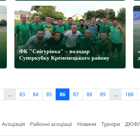
ФК "Снігурівка" – володар
Суперкубку Кременецького району
...
83
84
85
86
87
88
89
...
188
Асоціація
Районні асоціації
Новини
Турніри
ДЮФ