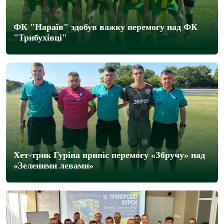
ФК "Нараїв" здобув важку перемогу над ФК
"Трибухівці"
Хет-трик Гуріна приніс перемогу «Збручу» над
«Зеленими левами»