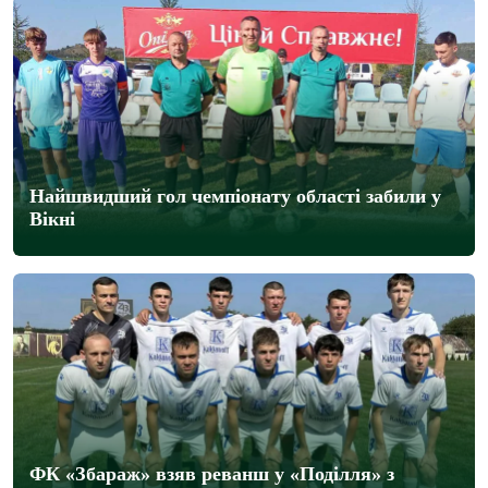
Найшвидший гол чемпіонату області забили у
Вікні
ФК «Збараж» взяв реванш у «Поділля» з