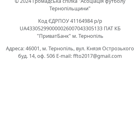
© 2024 Громадська спілка "Асоціація футболу
Тернопільщини"
Код ЄДРПОУ 41164984 р/р
UA433052990000026007043305133 ПАТ КБ
"ПриватБанк" м. Тернопіль
Адреса: 46001, м. Тернопіль, вул. Князя Острозького
буд. 14, оф. 506 E-mail: ffto2017@gmail.com