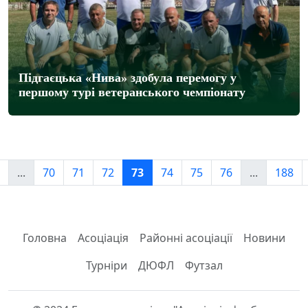
Підгаєцька «Нива» здобула перемогу у
першому турі ветеранського чемпіонату
...
70
71
72
73
74
75
76
...
188
Головна
Асоціація
Районні асоціації
Новини
Турніри
ДЮФЛ
Футзал