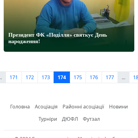
Президент ФК «Поділля» святкує День
народження!
..
171
172
173
174
175
176
177
...
1
Головна
Асоціація
Районні асоціації
Новини
Турніри
ДЮФЛ
Футзал