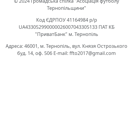
© 2024 Громадська спілка "Асоціація футболу
Тернопільщини"
Код ЄДРПОУ 41164984 р/р
UA433052990000026007043305133 ПАТ КБ
"ПриватБанк" м. Тернопіль
Адреса: 46001, м. Тернопіль, вул. Князя Острозького
буд. 14, оф. 506 E-mail: ffto2017@gmail.com