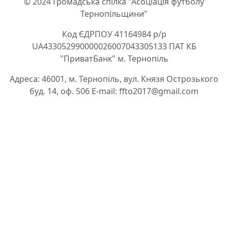
© 2024 Громадська спілка "Асоціація футболу
Тернопільщини"
Код ЄДРПОУ 41164984 р/р
UA433052990000026007043305133 ПАТ КБ
"ПриватБанк" м. Тернопіль
Адреса: 46001, м. Тернопіль, вул. Князя Острозького
буд. 14, оф. 506 E-mail: ffto2017@gmail.com