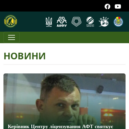
НОВИНИ
Керівник Центру ліцензування АФТ святкує