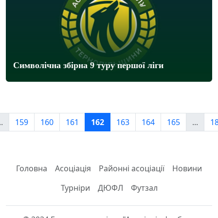
Символічна збірна 9 туру першої ліги
..
159
160
161
162
163
164
165
...
1
Головна
Асоціація
Районні асоціації
Новини
Турніри
ДЮФЛ
Футзал