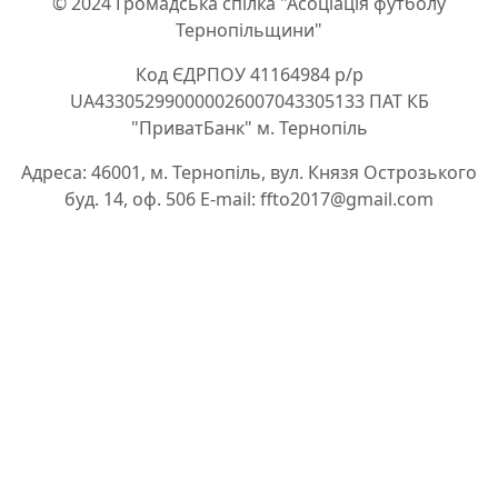
© 2024 Громадська спілка "Асоціація футболу
Тернопільщини"
Код ЄДРПОУ 41164984 р/р
UA433052990000026007043305133 ПАТ КБ
"ПриватБанк" м. Тернопіль
Адреса: 46001, м. Тернопіль, вул. Князя Острозького
буд. 14, оф. 506 E-mail: ffto2017@gmail.com