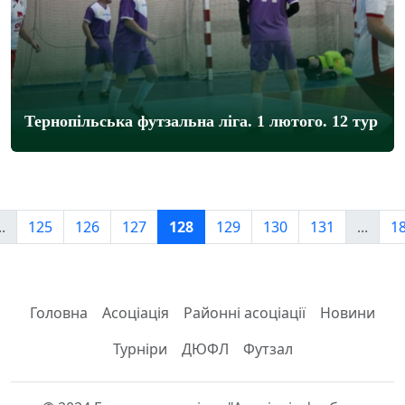
Тернопільська футзальна ліга. 1 лютого. 12 тур
..
125
126
127
128
129
130
131
...
1
Головна
Асоціація
Районні асоціації
Новини
Турніри
ДЮФЛ
Футзал