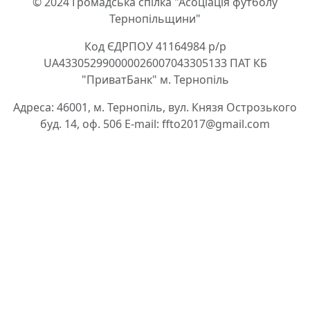
© 2024 Громадська спілка "Асоціація футболу
Тернопільщини"
Код ЄДРПОУ 41164984 р/р
UA433052990000026007043305133 ПАТ КБ
"ПриватБанк" м. Тернопіль
Адреса: 46001, м. Тернопіль, вул. Князя Острозького
буд. 14, оф. 506 E-mail: ffto2017@gmail.com