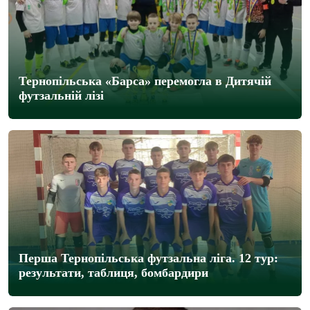
Тернопільська «Барса» перемогла в Дитячій
футзальній лізі
Перша Тернопільська футзальна ліга. 12 тур:
результати, таблиця, бомбардири