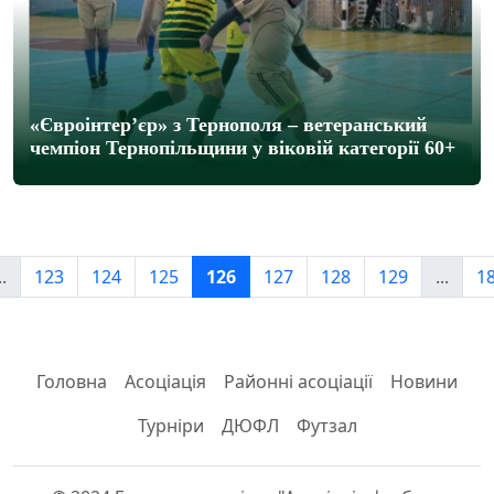
«Євроінтер’єр» з Тернополя – ветеранський
чемпіон Тернопільщини у віковій категорії 60+
..
123
124
125
126
127
128
129
...
1
Головна
Асоціація
Районні асоціації
Новини
Турніри
ДЮФЛ
Футзал