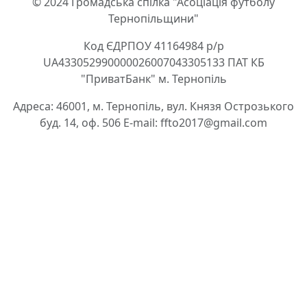
© 2024 Громадська спілка "Асоціація футболу
Тернопільщини"
Код ЄДРПОУ 41164984 р/р
UA433052990000026007043305133 ПАТ КБ
"ПриватБанк" м. Тернопіль
Адреса: 46001, м. Тернопіль, вул. Князя Острозького
буд. 14, оф. 506 E-mail: ffto2017@gmail.com