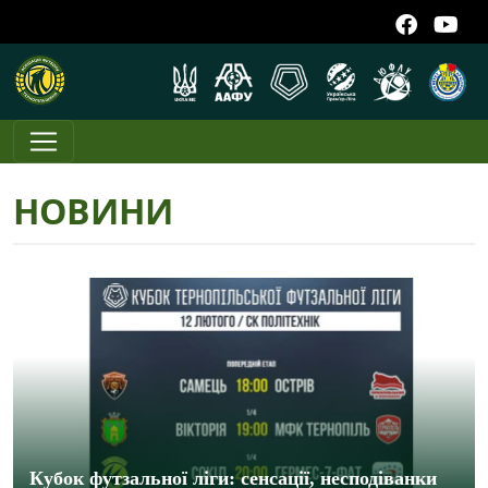
НОВИНИ
Кубок футзальної ліги: сенсації, несподіванки