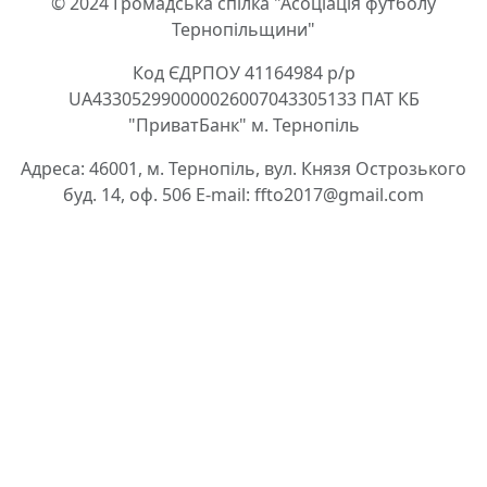
© 2024 Громадська спілка "Асоціація футболу
Тернопільщини"
Код ЄДРПОУ 41164984 р/р
UA433052990000026007043305133 ПАТ КБ
"ПриватБанк" м. Тернопіль
Адреса: 46001, м. Тернопіль, вул. Князя Острозького
буд. 14, оф. 506 E-mail: ffto2017@gmail.com