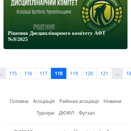
Рішення Дисциплінарного комітету АФТ
№9/2025
..
115
116
117
118
119
120
121
...
1
Головна
Асоціація
Районні асоціації
Новини
Турніри
ДЮФЛ
Футзал