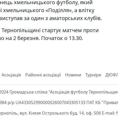
нець хмельницького футболу, який
і хмельницького «Поділля», а влітку
 виступав за один з аматорських клубів.
 Тернопільщині стартує матчем проти
о на 2 березня. Початок о 13.30.
Асоціація
Районні асоціації
Новини
Турніри
ДЮФ
2024 Громадська спілка "Асоціація футболу Тернопільщи
84 р/р UA433052990000026007043305133 ПАТ КБ "Приват
Тернопіль, вул. Князя Острозького буд. 14, оф. 506 E-mail: