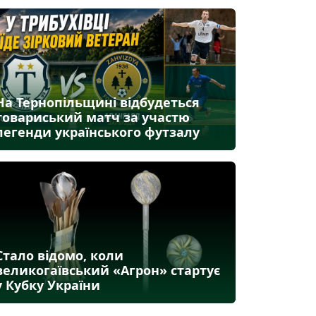
На Тернопільщині відбудеться
товариський матч за участю
легенди українського футзалу
Стало відомо, коли
великогаївський «Агрон» стартує
у Кубку України