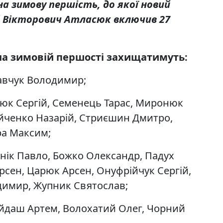
на зимову першість, до якої новий
й Вікторович Атласюк включив 27
на зимовій першості захищатимуть:
авчук Володимир;
сюк Сергій, Семенець Тарас, Миронюк
йченко Назарій, Стриєшин Дмитро,
ра Максим;
нік Павло, Божко Олександр, Падух
рсен, Царюк Арсен, Онуфрійчук Сергій,
димир, Жупник Святослав;
йдаш Артем, Волохатий Олег, Чорний