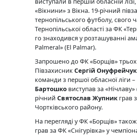
виступали в першій обласній лізі, 
«Вікнини» з Вікна. 19-річний пів
тернопільського футболу, свого ч
Тернопільської області за ФК «Тер
го знаходився у розташуванні амат
Palmeral» (El Palmar).
Запрошено до ФК «Борщів» трьох
Півзахисник
Сергій Онуфрейчук
команди з першої обласної ліги –
Бартошко
виступав за «Нічлаву» 
річний
Святослав Жупник
грав з
Чортківського району.
На перегляді у ФК «Борщів» також
грав за ФК «Снігурівка» у чемпіон