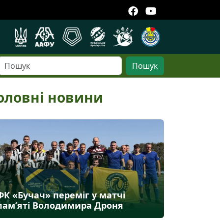
Пошук
оловні новини
ФК «Бучач» переміг у матчі
пам’яті Володимира Дроня