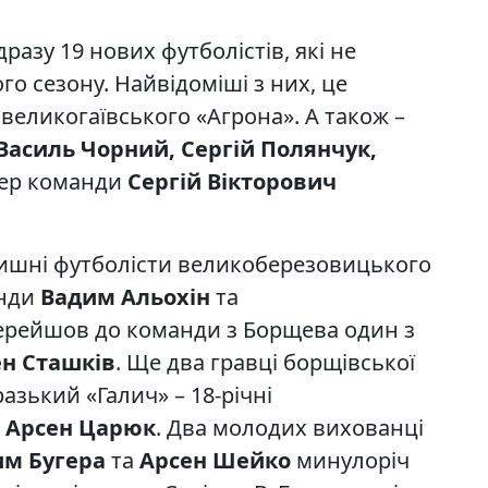
разу 19 нових футболістів, які не
о сезону. Найвідоміші з них, це
 великогаївського «Агрона». А також –
Василь Чорний, Сергій Полянчук,
нер команди
Сергій Вікторович
лишні футболісти великоберезовицького
анди
Вадим Альохін
та
Перейшов до команди з Борщева один з
ен Сташків
. Ще два гравці борщівської
азький «Галич» – 18-річні
і
Арсен Царюк
. Два молодих вихованці
м Бугера
та
Арсен Шейко
минулоріч