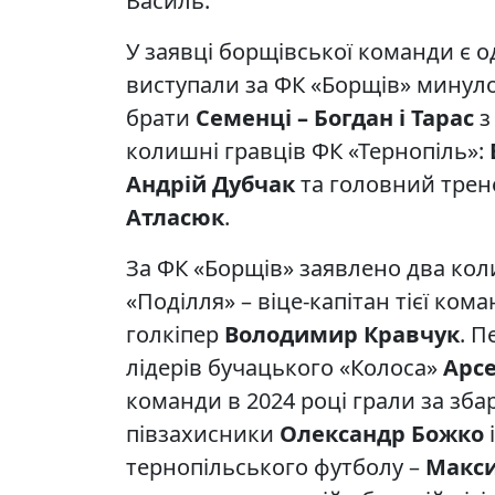
Василь.
У заявці борщівської команди є од
виступали за ФК «Борщів» минулог
брати
Семенці – Богдан і Тарас
з
колишні гравців ФК «Тернопіль»:
Андрій Дубчак
та головний тре
Атласюк
.
За ФК «Борщів» заявлено два ко
«Поділля» – віце-капітан тієї ком
голкіпер
Володимир Кравчук
. 
лідерів бучацького «Колоса»
Арс
команди в 2024 році грали за збар
півзахисники
Олександр Божко
тернопільського футболу –
Макси