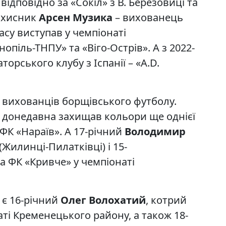
відповідно за «Сокіл» з В. Березовиці та
захисник
Арсен
Музика
– вихованець
асу виступав у чемпіонаті
нопіль-ТНПУ» та «Віго-Острів». А з 2022-
орського клубу з Іспанії – «A.D.
 вихованців борщівського футболу.
донедавна захищав кольори ще однієї
 ФК «Нараїв». А 17-річний
Володимир
(Жилинці-Пилатківці) і 15-
а ФК «Кривче» у чемпіонаті
 є 16-річний
Олег Волохатий
, котрий
аті Кременецького району, а також 18-