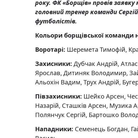
року. ФК «Борщів» провів заявку 
головний тренер команди Сергі
футболістів.
Кольори борщівської команди 
Воротарі:
Шеремета Тимофій, Кр
Захисники:
Дубчак Андрій, Атла
Ярослав, Дитиняк Володимир, За
Альохін Вадим, Трух Андрій, Буге
Півзахисники:
Шейко Арсен, Чес
Назарій, Сташків Арсен, Музика А
Полянчук Сергій, Бартошко Воло
Нападники:
Семенець Богдан, Га