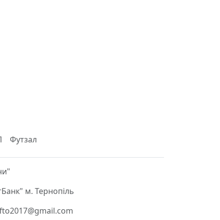
Л
Футзал
ни"
Банк" м. Тернопіль
 ffto2017@gmail.com