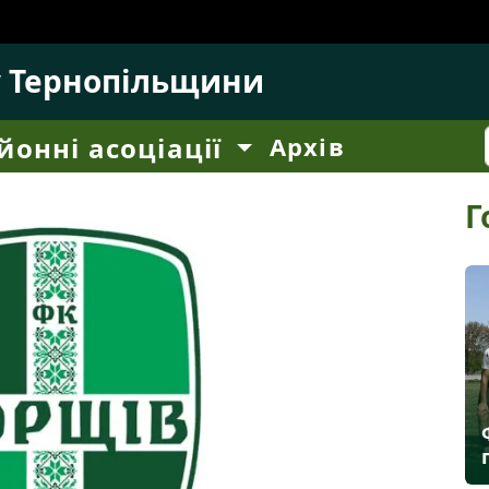
у Тернопільщини
йонні асоціації
Архів
Г