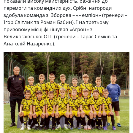
показали високу майстерність, бажання до
перемоги та командних дух. Срібні нагороди
здобула команда зі Зборова – «Чемпіон» (тренери –
Ігор Світлик та Роман Бабин). І на третьому
призовому місці фінішував «Агрон» з
Великогаївської ОТГ (тренери – Тарас Семків та
Анатолій Назаренко).