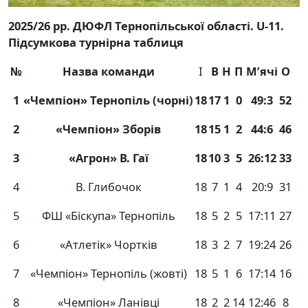
2025/26
рр. ДЮФЛ Тернопільської області. U-11.
Підсумкова турнірна таблиця
№
Назва команди
І
В
Н
П
М
’
ячі
О
1
«Чемпіон» Тернопіль (чорні)
18
17
1
0
49:3
52
2
«Чемпіон» Зборів
18
15
1
2
44:6
46
3
«Агрон» В. Гаї
18
10
3
5
26:12
33
4
В. Глибочок
18
7
1
4
20:9
31
5
ФШ «Біскупа» Тернопіль
18
5
2
5
17:11
27
6
«Атлетік» Чортків
18
3
2
7
19:24
26
7
«Чемпіон» Тернопіль (жовті)
18
5
1
6
17:14
16
8
«Чемпіон» Ланівці
18
2
2
14
12:46
8