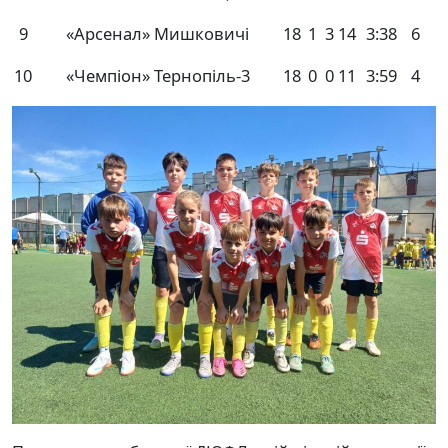
9
«Арсенал» Мишковичі
18
1
3
14
3:38
6
10
«Чемпіон» Тернопіль-3
18
0
0
11
3:59
4