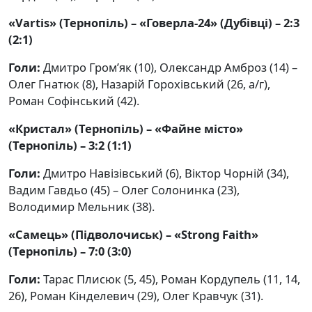
«Vartis» (Тернопіль) – «Говерла-24» (Дубівці) – 2:3
(2:1)
Голи:
Дмитро Гром’як (10), Олександр Амброз (14) –
Олег Гнатюк (8), Назарій Горохівський (26, а/г),
Роман Софінський (42).
«Кристал» (Тернопіль) – «Файне місто»
(Тернопіль) – 3:2 (1:1)
Голи:
Дмитро Навізівський (6), Віктор Чорній (34),
Вадим Гавдьо (45) – Олег Солонинка (23),
Володимир Мельник (38).
«Самець» (Підволочиськ) – «Strong Faith»
(Тернопіль) – 7:0 (3:0)
Голи:
Тарас Плисюк (5, 45), Роман Кордупель (11, 14,
26), Роман Кінделевич (29), Олег Кравчук (31).