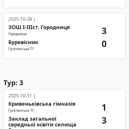
2025-10-28 |
ЗОШ І-ІІІст. Городниця
3
Городниця
0
Буревісник
Гусятинська ТГ
Тур: 3
2025-10-31 |
Кривеньківська гімназія
1
Гусятинська ТГ
3
Заклад загальної
середньої освіти селища