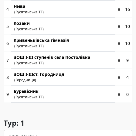
Нива
4
8
16
(Гусятинська ТГ)
Козаки
5
8
10
(Гусятинська ТГ)
Кривеньківська гімназія
6
8
10
(Гусятинська ТГ)
ЗОШ І-ІІІ ступенів села Постолівка
7
8
9
(Гусятинська ТГ)
ЗОШ І-ІІІст. Городниця
8
8
4
(Городниця)
Буревісник
9
8
0
(Гусятинська ТГ)
Тур: 1