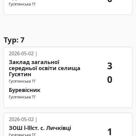
Гусятинська ТГ
Тур: 7
2026-05-02 |
Заклад загальної
3
середньої освіти селища
Гусятин
0
Гусятинська ТГ
Буревісник
Гусятинська ТГ
2026-05-02 |
ЗОШ l-lllст. с. Личківці
1
Гусятинська ТГ