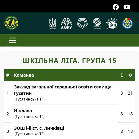
ШКІЛЬНА ЛІГА. ГРУПА 15
#
Команда
І
О
Заклад загальної середньої освіти селища
1
8
21
Гусятин
(Гусятинська ТГ)
Нічлава
2
8
18
(Гусятинська ТГ)
ЗОШ l-lllст. с. Личківці
3
8
18
(Гусятинська ТГ)