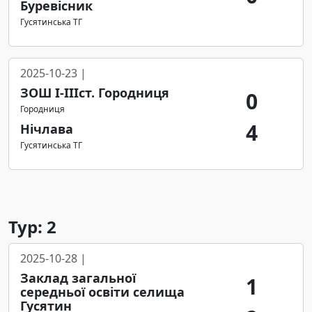
Буревісник
Гусятинська ТГ
2025-10-23 |
ЗОШ І-ІІІст. Городниця
0
Городниця
4
Нічлава
Гусятинська ТГ
Тур: 2
2025-10-28 |
Заклад загальної
1
середньої освіти селища
Гусятин