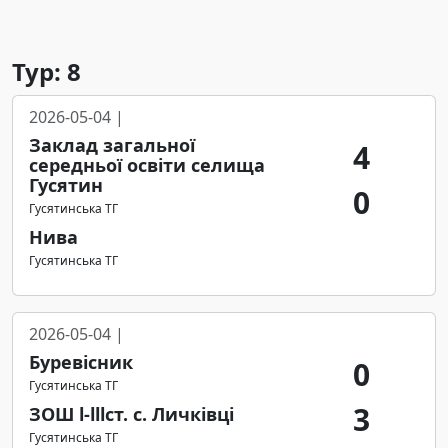
Тур: 8
2026-05-04 |
Заклад загальної
4
середньої освіти селища
Гусятин
0
Гусятинська ТГ
Нива
Гусятинська ТГ
2026-05-04 |
Буревісник
0
Гусятинська ТГ
3
ЗОШ l-lllст. с. Личківці
Гусятинська ТГ