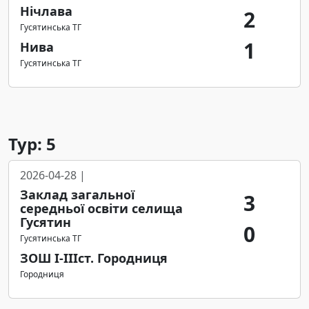
Нічлава
2
Гусятинська ТГ
1
Нива
Гусятинська ТГ
Тур: 5
2026-04-28 |
Заклад загальної
3
середньої освіти селища
Гусятин
0
Гусятинська ТГ
ЗОШ І-ІІІст. Городниця
Городниця