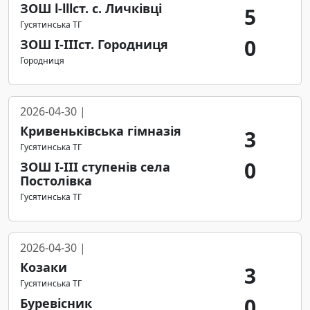
ЗОШ l-lllст. с. Личківці
5
Гусятинська ТГ
0
ЗОШ І-ІІІст. Городниця
Городниця
2026-04-30 |
Кривеньківська гімназія
3
Гусятинська ТГ
0
ЗОШ І-ІІІ ступенів села
Постолівка
Гусятинська ТГ
2026-04-30 |
Козаки
3
Гусятинська ТГ
0
Буревісник