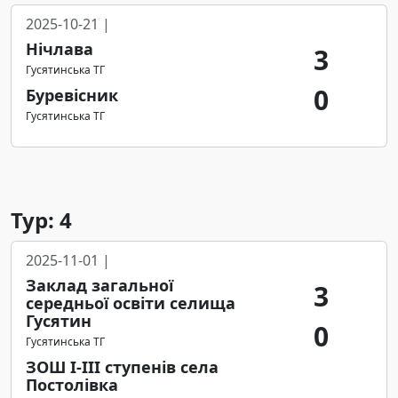
2025-10-21 |
Нічлава
3
Гусятинська ТГ
0
Буревісник
Гусятинська ТГ
Тур: 4
2025-11-01 |
Заклад загальної
3
середньої освіти селища
Гусятин
0
Гусятинська ТГ
ЗОШ І-ІІІ ступенів села
Постолівка