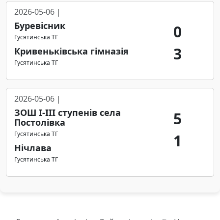
2026-05-06 |
Буревісник
0
Гусятинська ТГ
3
Кривеньківська гімназія
Гусятинська ТГ
2026-05-06 |
ЗОШ І-ІІІ ступенів села
5
Постолівка
Гусятинська ТГ
1
Нічлава
Гусятинська ТГ