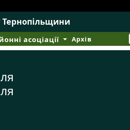
у Тернопільщини
йонні асоціації
Архів
вля
вля