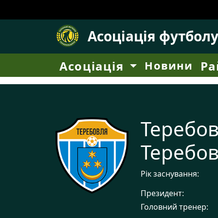
Асоціація футбол
Асоціація
Новини
Ра
Теребо
Теребо
Рік заснування:
Президент:
Головний тренер: