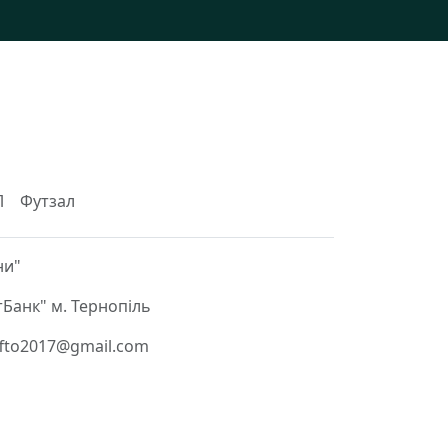
Л
Футзал
ни"
Банк" м. Тернопіль
 ffto2017@gmail.com