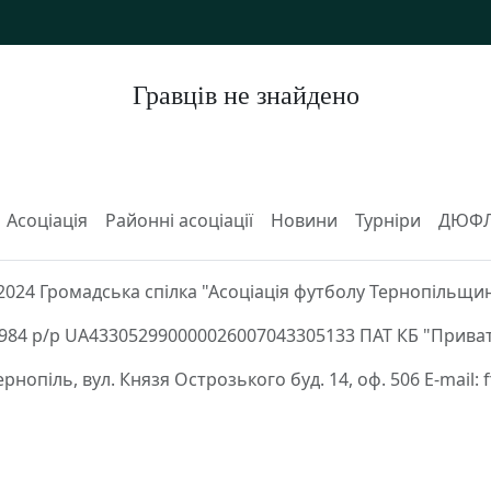
Гравців не знайдено
Асоціація
Районні асоціації
Новини
Турніри
ДЮФ
2024 Громадська спілка "Асоціація футболу Тернопільщи
84 р/р UA433052990000026007043305133 ПАТ КБ "Приват
Тернопіль, вул. Князя Острозького буд. 14, оф. 506 E-mail: