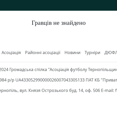
Гравців не знайдено
Асоціація
Районні асоціації
Новини
Турніри
ДЮФ
2024 Громадська спілка "Асоціація футболу Тернопільщи
84 р/р UA433052990000026007043305133 ПАТ КБ "Приват
Тернопіль, вул. Князя Острозького буд. 14, оф. 506 E-mail: