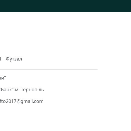
Л
Футзал
ни"
Банк" м. Тернопіль
 ffto2017@gmail.com