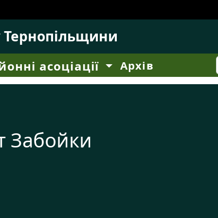
у Тернопільщини
йонні асоціації
Архів
т Забойки