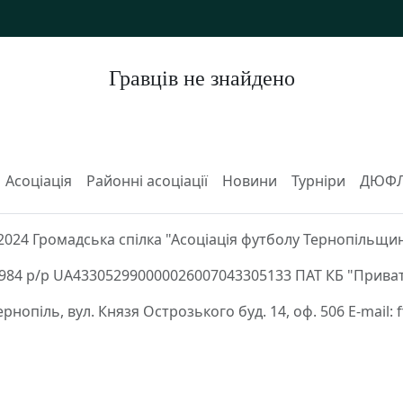
Гравців не знайдено
Асоціація
Районні асоціації
Новини
Турніри
ДЮФ
2024 Громадська спілка "Асоціація футболу Тернопільщи
84 р/р UA433052990000026007043305133 ПАТ КБ "Приват
Тернопіль, вул. Князя Острозького буд. 14, оф. 506 E-mail: