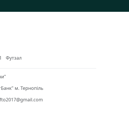
Л
Футзал
ни"
Банк" м. Тернопіль
 ffto2017@gmail.com