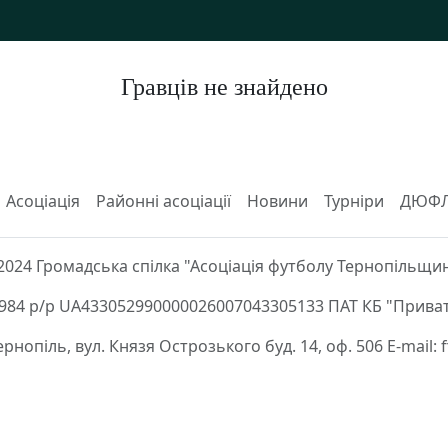
Гравців не знайдено
Асоціація
Районні асоціації
Новини
Турніри
ДЮФ
2024 Громадська спілка "Асоціація футболу Тернопільщи
84 р/р UA433052990000026007043305133 ПАТ КБ "Приват
Тернопіль, вул. Князя Острозького буд. 14, оф. 506 E-mail: