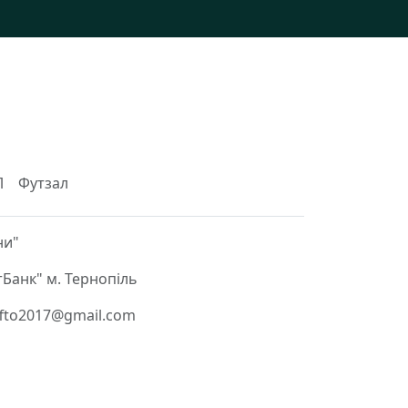
Л
Футзал
ни"
Банк" м. Тернопіль
 ffto2017@gmail.com