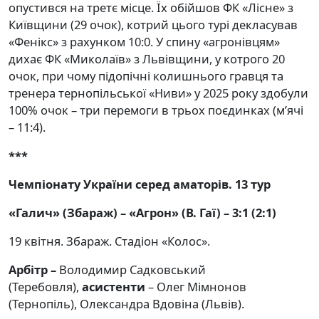
опустився на третє місце. Їх обійшов ФК «Лісне» з
Київщини (29 очок), котрий цього турі декласував
«Фенікс» з рахунком 10:0. У спину «агронівцям»
дихає ФК «Миколаїв» з Львівщини, у котрого 20
очок, при чому підопічні колишнього гравця та
тренера тернопільської «Ниви» у 2025 року здобули
100% очок – три перемоги в трьох поєдинках (м’ячі
– 11:4).
***
Чемпіонату України серед аматорів. 13 тур
«Галич» (Збараж) – «Агрон» (В. Гаї) – 3:1 (2:1)
19 квітня. Збараж. Стадіон «Колос».
Арбітр –
Володимир Садковський
(Теребовля),
асистенти
– Олег Мімнонов
(Тернопіль), Олександра Вдовіна (Львів).