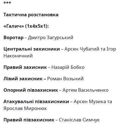
***
Тактична розстановка
«Галич» (1х4х5х1):
Воротар
– Дмитро Загурський
Центральні захисники
– Арсен Чубатий та Ігор
Наконечний
Правий захисник
– Назарій Бобко
Лівий захисник –
Роман Возьний
Опорний півзахисник
– Артем Васильченко
Атакувальні півзахисники
– Арсен Музика та
Ярослав Миронюк
Правий півзахисник
– Станіслав Симчук