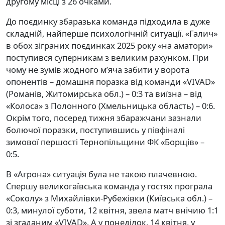
другому місці з 26 очками.
До поєдинку збаразька команда підходила в дуже
складній, найперше психологічній ситуації. «Галич»
в обох зіграних поєдинках 2025 року «на аматори»
поступився суперникам з великим рахунком. При
чому не зумів жодного м’яча забити у ворота
опонентів – домашня поразка від команди «VIVAD»
(Романів, Житомирська обл.) – 0:3 та виїзна – від
«Колоса» з Полонного (Хмельницька область) – 0:6.
Окрім того, посеред тижня збаражчани зазнали
болючої поразки, поступившись у півфіналі
зимової першості Тернопільщини ФК «Борщів» –
0:5.
В «Агрона» ситуація була не такою плачевною.
Спершу великогаївська команда у гостях програла
«Соколу» з Михайлівки-Рубежівки (Київська обл.) –
0:3, минулої суботи, 12 квітня, звела матч внічию 1:1
зі згаданим «VIVAD». А у понеділок, 14 квітня, у