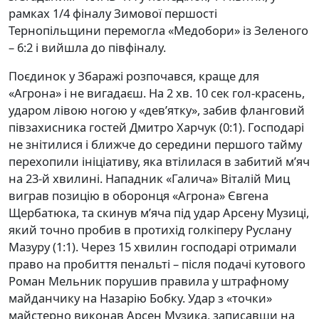
рамках 1/4 фіналу Зимової першості
Тернопільщини перемогла «Медобори» із Зеленого
– 6:2 і вийшла до півфіналу.
Поєдинок у Збаражі розпочався, краще для
«Агрона» і не вигадаєш. На 2 хв. 10 сек гол-красень,
ударом лівою ногою у «дев’ятку», забив фланговий
півзахисника гостей Дмитро Харчук (0:1). Господарі
не знітилися і ближче до середини першого тайму
перехопили ініціативу, яка втілилася в забитий м’яч
на 23-й хвилині. Нападник «Галича» Віталій Миц
виграв позицію в оборонця «Агрона» Євгена
Щербатюка, та скинув м’яча під удар Арсену Музиці,
який точно пробив в протихід голкіперу Руслану
Мазуру (1:1). Через 15 хвилин господарі отримали
право на пробиття пенальті – після подачі кутового
Роман Мельник порушив правила у штрафному
майданчику на Назарію Бобку. Удар з «точки»
майстерно виконав Арсен Музика, записавши на