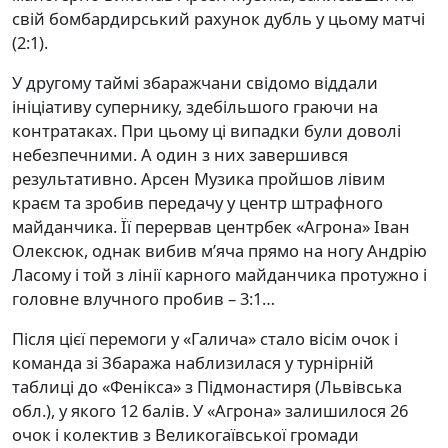
свій бомбардирський рахунок дубль у цьому матчі
(2:1).
У другому таймі збаражчани свідомо віддали
ініціативу супернику, здебільшого граючи на
контратаках. При цьому ці випадки були доволі
небезпечними. А один з них завершився
результативно. Арсен Музика пройшов лівим
краєм та зробив передачу у центр штрафного
майданчика. Її перервав центрбек «Агрона» Іван
Олексюк, однак вибив м’яча прямо на ногу Андрію
Ласому і той з лінії карного майданчика протужно і
головне влучного пробив – 3:1…
Після цієї перемоги у «Галича» стало вісім очок і
команда зі Збаража наблизилася у турнірній
таблиці до «Фенікса» з Підмонастиря (Львівська
обл.), у якого 12 балів. У «Агрона» залишилося 26
очок і колектив з Великогаївської громади