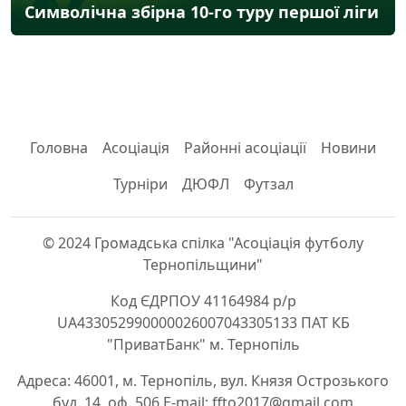
Символічна збірна 10-го туру першої ліги
Головна
Асоціація
Районні асоціації
Новини
Турніри
ДЮФЛ
Футзал
© 2024 Громадська спілка "Асоціація футболу
Тернопільщини"
Код ЄДРПОУ 41164984 р/р
UA433052990000026007043305133 ПАТ КБ
"ПриватБанк" м. Тернопіль
Адреса: 46001, м. Тернопіль, вул. Князя Острозького
буд. 14, оф. 506 E-mail: ffto2017@gmail.com