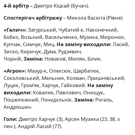
4-й арбітр –
Дмитро Кіцкай (Бучач).
Спостерігач арбітражу
– Микола Васюта (Рівне)
«Галич»:
Загурський, Чубатий-к, Наконечний,
Бобко, Возьний, Васильченко, Музика, Миронюк,
Купчак, Симчук, Миц.
На заміну виходили:
Ласий,
Зиско, Киричук, Дума, Рудзевич,
Чорній,
Заміна:
Новаков, Милян, Білик.
«Агрон»:
Мазур-к, Олексюк, Щербатюк,
Соколовський, Мельник, Кохман, Пришнівський,
Луцик, Гром’як, Харчук, Гайковий.
На заміну
виходили:
Ковалик, Павлович, Онищук,
Пошелюжний, Понєдєльнік.
Заміна:
Рогаль,
Андрієшин.
Голи:
Дмитро Харчук (3), Арсен Музика (23, 38, з
пен.), Андрій Ласий (77).