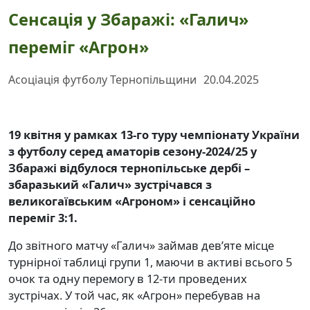
Сенсація у Збаражі: «Галич»
переміг «Агрон»
Асоціація футболу Тернопільщини
20.04.2025
19 квітня у рамках 13-го туру чемпіонату України
з футболу серед аматорів сезону-2024/25 у
Збаражі відбулося тернопільське дербі –
збаразький «Галич» зустрічався з
великогаївським «Агроном» і сенсаційно
переміг 3:1.
До звітного матчу «Галич» займав дев’яте місце
турнірної таблиці групи 1, маючи в активі всього 5
очок та одну перемогу в 12-ти проведених
зустрічах. У той час, як «Агрон» перебував на