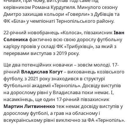
«Ниви», при чому, витсупав тоді саме під
керівником Романа Курдупеля. Минулого сезону
Дмитро захищав кольори «Говерли» з Дубівців та
ФК «Біла» у чемпіонаті Тернопільського району.
22-річний новобранець «Колоса», півзахисник
Іван
Солоника
фактично всю свою дорослу футбольну
кар’єру провів у складі ФК «Трибухівці», за який з
перервами виступав з 2019 року.
Ще два потенційних новачки – зовсім молоді. 17-
річний
Владислав Когут
– вихованець козівського
футболу, з 2021 року знаходився в структурі
Футбольної академії «Тернопіль». Досвіду виступів
на дорослому рівні у Владислава поки немає. І,
насамкінець, ще один 17-річний півзахисник
Мартин Литвиненко
теж немає досвіду виступів у
дорослому футболі, а грав на обласному і
всеукраїнському рівні виключно за ФА «Тернопіль».