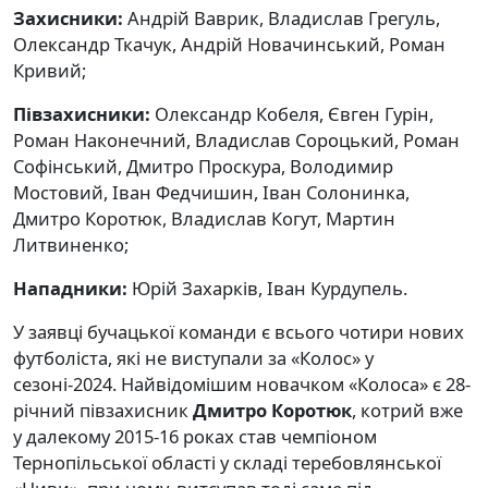
Захисники:
Андрій Ваврик, Владислав Грегуль,
Олександр Ткачук, Андрій Новачинський, Роман
Кривий;
Півзахисники:
Олександр Кобеля, Євген Гурін,
Роман Наконечний, Владислав Сороцький, Роман
Софінський, Дмитро Проскура, Володимир
Мостовий, Іван Федчишин, Іван Солонинка,
Дмитро Коротюк, Владислав Когут, Мартин
Литвиненко;
Нападники:
Юрій Захарків, Іван Курдупель.
У заявці бучацької команди є всього чотири нових
футболіста, які не виступали за «Колос» у
сезоні-2024. Найвідомішим новачком «Колоса» є 28-
річний півзахисник
Дмитро Коротюк
, котрий вже
у далекому 2015-16 роках став чемпіоном
Тернопільської області у складі теребовлянської