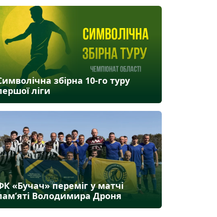
Символічна збірна 10-го туру
першої ліги
ФК «Бучач» переміг у матчі
пам’яті Володимира Дроня