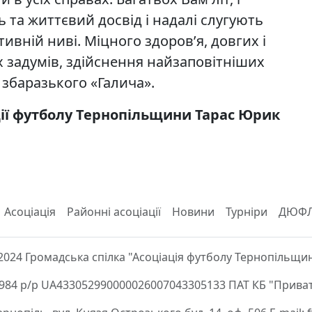
 та життєвий досвід і надалі слугують
тивній ниві. Міцного здоров’я, довгих і
іх задумів, здійснення найзаповітніших
 збаразького «Галича».
ції футболу Тернопільщини Тарас Юрик
Асоціація
Районні асоціації
Новини
Турніри
ДЮФ
2024 Громадська спілка "Асоціація футболу Тернопільщи
84 р/р UA433052990000026007043305133 ПАТ КБ "Приват