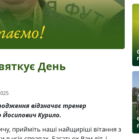
вяткує День
2025
ародження відзначає тренер
 Йосипович Курило.
у, прийміть наші найщиріші вітання з
в усіх справах. Багатьох Вам літ, і