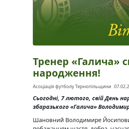
Тренер «Галича» с
народження!
Асоціація футболу Тернопільщини
07.02.
Сьогодні, 7 лютого, свій День н
збаразького «Галича» Володимир
Шановний Володимире Йосипович
побажанням щастя, добра, наснаги 