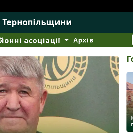
у Тернопільщини
йонні асоціації
Архів
Г