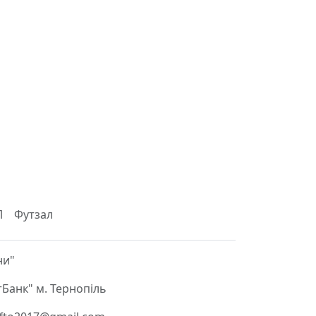
Л
Футзал
ни"
Банк" м. Тернопіль