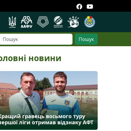
Пошук
оловні новини
Кращий гравець восьмого туру
першої ліги отримав відзнаку АФТ