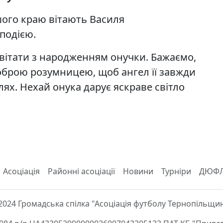
шого краю вітають Василя
подією.
вітати з народженням онучки. Бажаємо,
оброю розумницею, щоб ангел її завжди
лях. Нехай онука дарує яскраве світло
Асоціація
Районні асоціації
Новини
Турніри
ДЮФ
2024 Громадська спілка "Асоціація футболу Тернопільщи