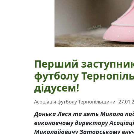
Перший заступник 
футболу Тернопіл
дідусем!
Асоціація футболу Тернопільщини
27.01.
Донька Леся та зять Микола по
виконавчому директору Асоціац
Миколайовичу Заторському внуч