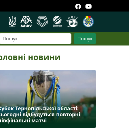
Пошук
оловні новини
Кубок Тернопільської області:
сьогодні відбудуться повторні
півфінальні матчі