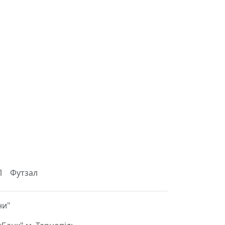
Л
Футзал
ни"