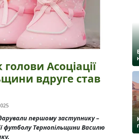
голови Асоціації
ьщини вдруге став
2025
дарували першому заступнику –
ії футболу Тернопільщини Василю
ку.