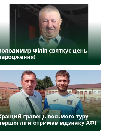
Володимир Філіп святкує День
народження!
Кращий гравець восьмого туру
першої ліги отримав відзнаку АФТ