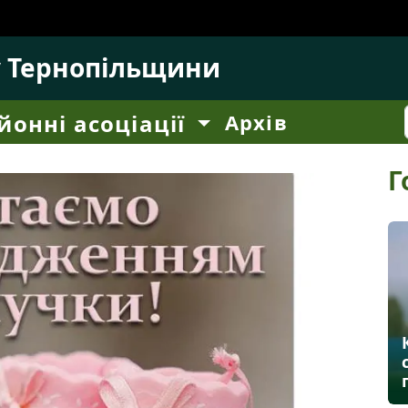
у Тернопільщини
йонні асоціації
Архів
Г